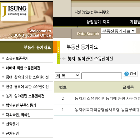
번호
글제목
2
농지의 소유권이전등기에 관한 사무처
1
농지취득자격증명심사요령-농림부예규 