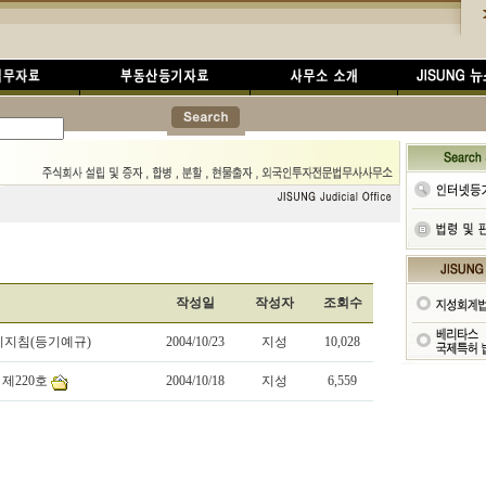
작성일
작성자
조회수
리지침(등기예규)
2004/10/23
지성
10,028
제220호
2004/10/18
지성
6,559